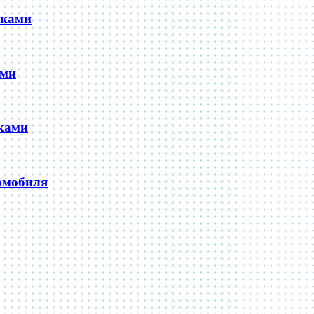
уками
ами
ками
омобиля