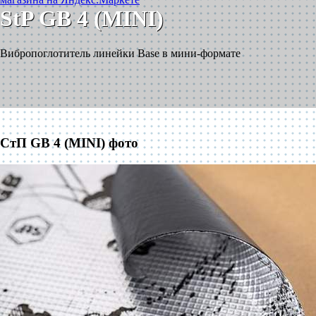
StP GB 4 (MINI)
Вибропоглотитель линейки Base в мини-формате
СтП GB 4 (MINI) фото