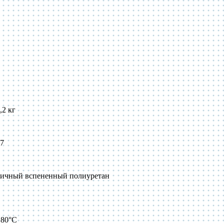
,2 кг
47
тичный вспененный полиуретан
+80°С