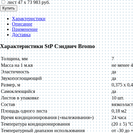
лист 47 х 73
983 руб.
Купить
Характеристики
Описание
Применение
Доставка
Характеристики StP Сэндвич Bromo
Толщина, мм
7
Масса на 1 м.кв
не менее 4
Эластичность
да
Звукопоглощающий
да
Размер, м
0,375 х 0,
Самоклеющийся
да
Листов в упаковке
10 шт.
Состав
вязкоэлас
Площадь одного листа
0,18 м2
Время кондиционирования («вылеживания»)
24 часа
Температура кондиционирования
(20 ± 5) °C
Температурный диапазон использования
от -30 до 