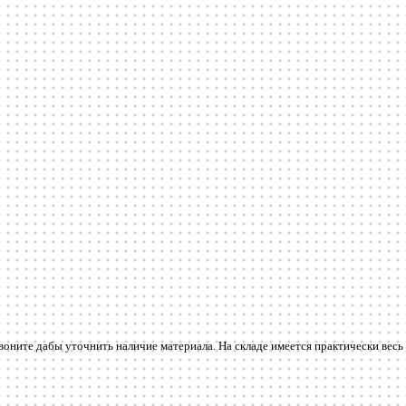
звоните дабы уточнить наличие материала. На складе имеется практически весь