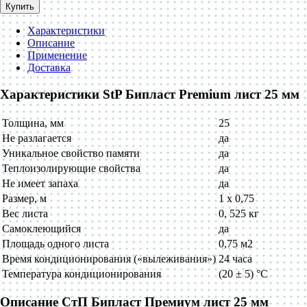
Купить
Характеристики
Описание
Применение
Доставка
Характеристики StP Бипласт Premium лист 25 мм
Толщина, мм
25
Не разлагается
да
Уникальное свойство памяти
да
Теплоизолирующие свойства
да
Не имеет запаха
да
Размер, м
1 х 0,75
Вес листа
0, 525 кг
Самоклеющийся
да
Площадь одного листа
0,75 м2
Время кондиционирования («вылеживания»)
24 часа
Температура кондиционирования
(20 ± 5) °C
Описание СтП Бипласт Премиум лист 25 мм