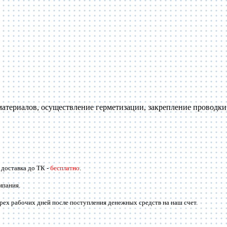
ериалов, осуществление герметизации, закрепление проводки,
. доставка до ТК -
бесплатно
.
мпания.
трех рабочих дней после поступления денежных средств на наш счет.