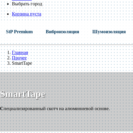
Выбрать город
Корзина пуста
StP Premium
Виброизоляция
Шумоизоляция
Главная
Прочее
SmartTape
SmartTape
C
пециализированный скотч на алюминиевой основе.