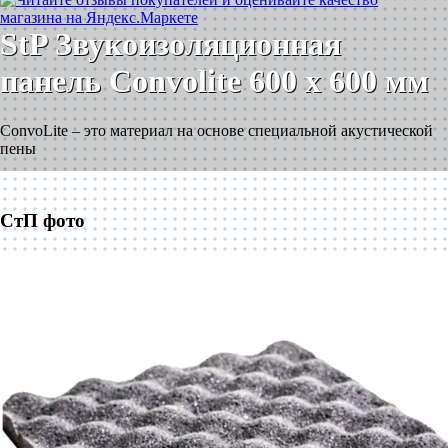
StP Звукоизоляционная
панель Convolite 600 x 600 мм
ConvoLite – это материал на основе специальной акустической
пены
СтП фото