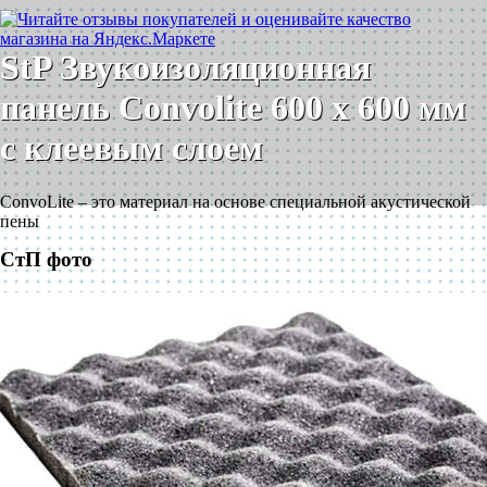
StP Звукоизоляционная
панель Convolite 600 x 600 мм
с клеевым слоем
ConvoLite – это материал на основе специальной акустической
пены
СтП фото