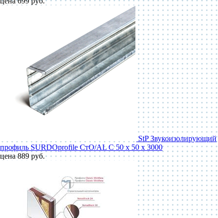
цена 699 руб.
StP Звукоизолирующий
профиль SURDOprofile СтО/AL С 50 x 50 x 3000
цена 889 руб.