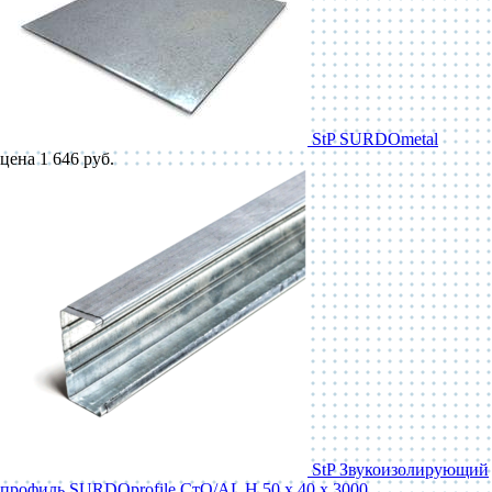
StP SURDOmetal
цена 1 646 руб.
StP Звукоизолирующий
профиль SURDOprofile СтО/AL Н 50 x 40 x 3000