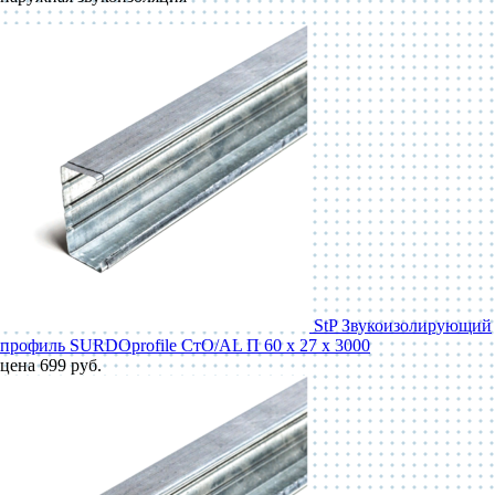
StP Звукоизолирующий
профиль SURDOprofile СтО/AL П 60 x 27 x 3000
цена 699 руб.