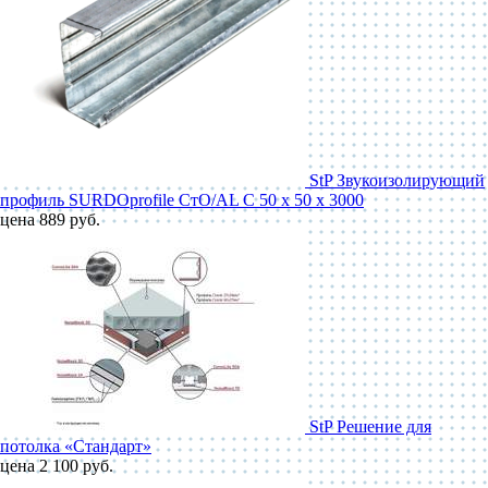
StP Звукоизолирующий
профиль SURDOprofile СтО/AL С 50 x 50 x 3000
цена 889 руб.
StP Решение для
потолка «Стандарт»
цена 2 100 руб.