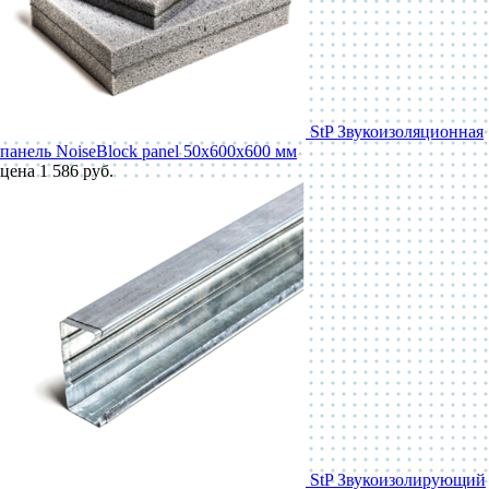
StP Звукоизоляционная
панель NoiseBlock panel 50x600x600 мм
цена 1 586 руб.
StP Звукоизолирующий