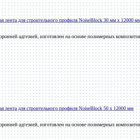
 лента для строительного профиля NoiseBlock 30 мм x 12000 м
оронней адгезией, изготовлен на основе полимерных композит
 лента для строительного профиля NoiseBlock 50 x 12000 мм
оронней адгезией, изготовлен на основе полимерных композит