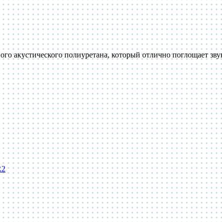
ого акустического полиуретана, который отлично поглощает зв
R2