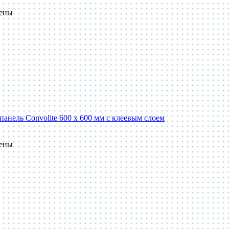
пены
панель Convolite 600 x 600 мм с клеевым слоем
пены