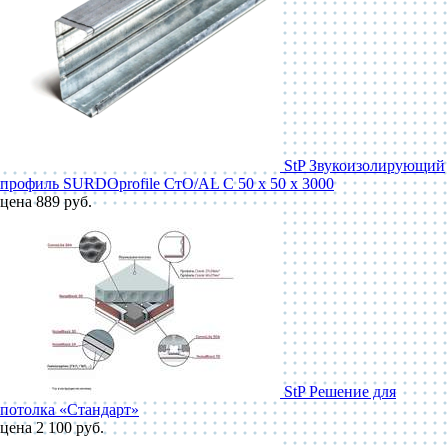
StP Звукоизолирующий
профиль SURDOprofile СтО/AL С 50 x 50 x 3000
цена 889 руб.
StP Решение для
потолка «Стандарт»
цена 2 100 руб.