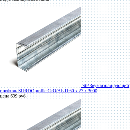
StP Звукоизолирующий
профиль SURDOprofile СтО/AL П 60 x 27 x 3000
цена 699 руб.