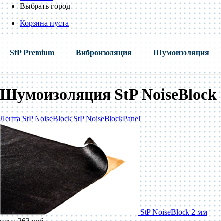
Выбрать город
Корзина пуста
StP Premium
Виброизоляция
Шумоизоляция
Шумоизоляция StP NoiseBlock
Лента StP NoiseBlock
StP NoiseBlockPanel
StP NoiseBlock 2 мм
цена 363 руб.