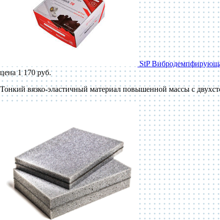
StP Вибродемпфирующая
цена 1 170 руб.
Тонкий вязко-эластичный материал повышенной массы с двухст