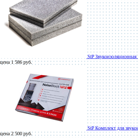
StP Звукоизоляционная 
цена 1 586 руб.
StP Комплект для звуко
цена 2 500 руб.