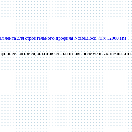
 лента для строительного профиля NoiseBlock 70 x 12000 мм
оронней адгезией, изготовлен на основе полимерных композит