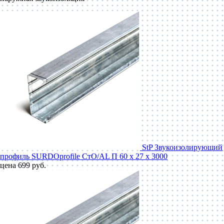
StP Звукоизолирующий
профиль SURDOprofile СтО/AL П 60 x 27 x 3000
цена 699 руб.