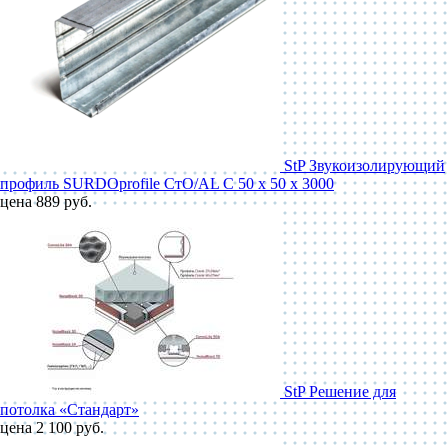
StP Звукоизолирующий
профиль SURDOprofile СтО/AL С 50 x 50 x 3000
цена 889 руб.
StP Решение для
потолка «Стандарт»
цена 2 100 руб.