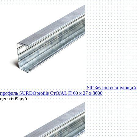
StP Звукоизолирующий
профиль SURDOprofile СтО/AL П 60 x 27 x 3000
цена 699 руб.